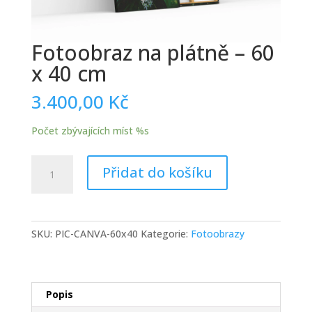
Fotoobraz na plátně – 60
x 40 cm
3.400,00
Kč
Počet zbývajících míst %s
Fotoobraz
Přidat do košíku
na
plátně
-
60
SKU:
PIC-CANVA-60x40
Kategorie:
Fotoobrazy
x
40
cm
množství
Popis