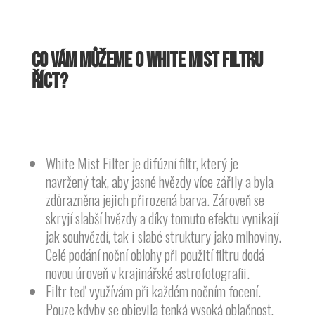
CO VÁM MŮŽEME O WHITE MIST FILTRU
ŘÍCT?
White Mist Filter je difúzní filtr, který je
navržený tak, aby jasné hvězdy více zářily a byla
zdůrazněna jejich přirozená barva. Zároveň se
skryjí slabší hvězdy a díky tomuto efektu vynikají
jak souhvězdí, tak i slabé struktury jako mlhoviny.
Celé podání noční oblohy při použití filtru dodá
novou úroveň v krajinářské astrofotografii.
Filtr teď využívám při každém nočním focení.
Pouze kdyby se objevila tenká vysoká oblačnost,