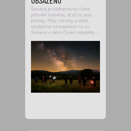
OBSAZENO
Šumava je nádherná na různé
přírodní scenérie, ať už to jsou
potoky, říčky, stromy a slatě.
Využijeme na maximum to co
Šumava v rámci České republiky ...