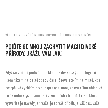
VÍTEJTE VE SVĚTĚ NEKONEČNÝCH PŘÍRODNÍCH SCENÉRIÍ
POJĎTE SE MNOU ZACHYTIT MAGII DIVOKÉ
PŘÍRODY. UKÁŽU VÁM JAK!
Když se zpětně podívám na kteroukoliv ze svých fotografií
jsem rázem na cestě zpět v čase. Znovu stojím na místě, kde
netrpělivě vyhlížím první paprsky slunce, znovu cítím chladivý
mráz nebo slyším šum listí v korunách stromů. Fotka, kterou
vytvoříte je navždy jen vaše, je to váš příběh, je váš čas, vaše