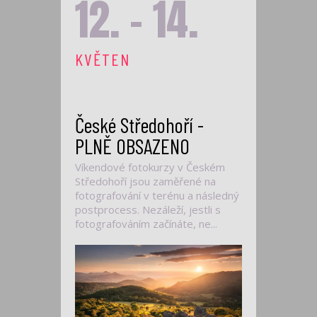
12. - 14.
KVĚTEN
České Středohoří -
PLNĚ OBSAZENO
Víkendové fotokurzy v Českém
Středohoří jsou zaměřené na
fotografování v terénu a následný
postprocess. Nezáleží, jestli s
fotografováním začínáte, ne...