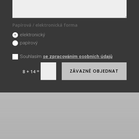
Papírová / elektronická forma
elektronický
papírový
Souhlasím
se zpracováním osobních údajů
=
ZÁVAZNĚ OBJEDNAT
8 + 14