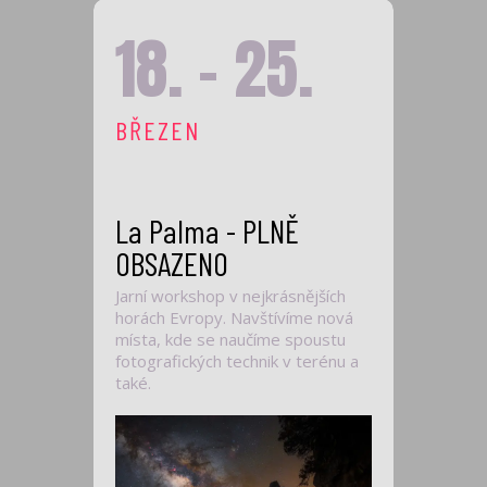
18. - 25.
BŘEZEN
La Palma - PLNĚ
OBSAZENO
Jarní workshop v nejkrásnějších
horách Evropy. Navštívíme nová
místa, kde se naučíme spoustu
fotografických technik v terénu a
také.