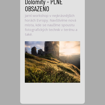
Dolomity - PLNĚ
OBSAZENO
Jarní workshop v nejkrásnějších
horách Evropy. Navštívíme nová
místa, kde se naučíme spoustu
fotografických technik v terénu a
také.