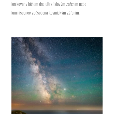
ionizovány během dne ultrafialovým zářením nebo
luminiscence způsobená kosmickým zářením.