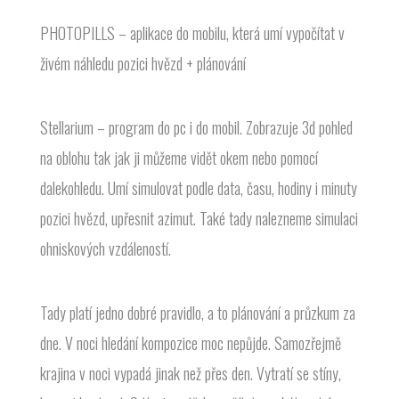
PHOTOPILLS – aplikace do mobilu, která umí vypočítat v
živém náhledu pozici hvězd + plánování
Stellarium – program do pc i do mobil. Zobrazuje 3d pohled
na oblohu tak jak ji můžeme vidět okem nebo pomocí
dalekohledu. Umí simulovat podle data, času, hodiny i minuty
pozici hvězd, upřesnit azimut. Také tady nalezneme simulaci
ohniskových vzdáleností.
Tady platí jedno dobré pravidlo, a to plánování a průzkum za
dne. V noci hledání kompozice moc nepůjde. Samozřejmě
krajina v noci vypadá jinak než přes den. Vytratí se stíny,