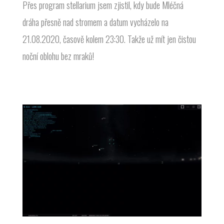
Přes program stellarium jsem zjistil, kdy bude Mléčná
dráha přesně nad stromem a datum vycházelo na
21.08.2020, časově kolem 23:30. Takže už mít jen čistou
noční oblohu bez mraků!