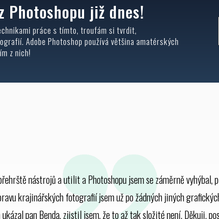
z Photoshopu již dnes!
chnikami práce s tímto, troufám si tvrdit,
ografií. Adobe Photoshop používá většina amatérských
ím z nich!
přehrště nástrojů a utilit a Photoshopu jsem se záměrně vyhýbal, pr
avu krajinářských fotografií jsem už po žádných jiných grafickýc
 ukázal pan Benda, zjistil jsem, že to až tak složité není. Děkuji, po