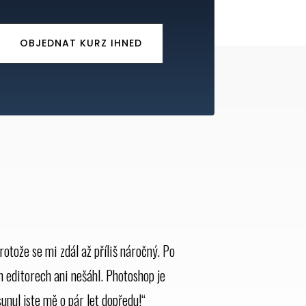
OBJEDNAT KURZ IHNED
otože se mi zdál až příliš náročný. Po
h editorech ani nešáhl. Photoshop je
sunul jste mě o pár let dopředu!“