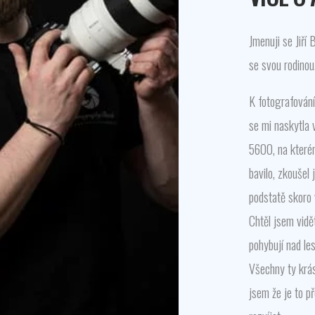
Jmenuji se Jiří 
se svou rodinou
K fotografování
se mi naskytla 
5600, na kterém
bavilo, zkoušel 
podstatě skoro 
Chtěl jsem vidě
pohybují nad le
Všechny ty krásy
jsem že je to p