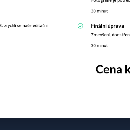
Fotografie je potřeb
30 minut
, zrychlí se naše editační
Finální úprava
R
Zmenšení, doostření,
30 minut
Cena k