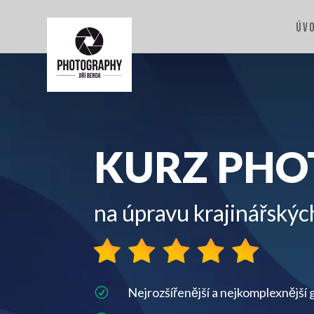
ÚV
KURZ PH
na úpravu krajinářských
Nejrozšířenější a nejkomplexnější
R