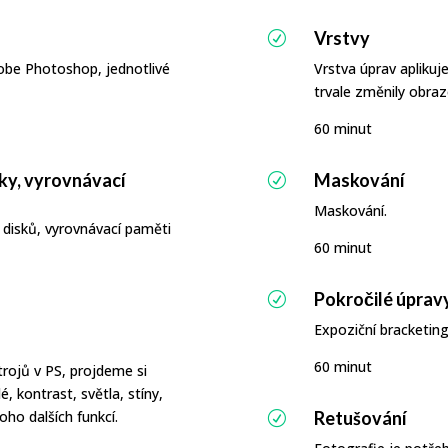
Vrstvy
R
obe Photoshop, jednotlivé
Vrstva úprav aplikuj
trvale změnily obra
60 minut
ky, vyrovnávací
Maskování
R
Maskování.
disků, vyrovnávací paměti
60 minut
Pokročilé úprav
R
Expoziční bracketing
60 minut
ojů v PS, projdeme si
é, kontrast, světla, stíny,
ho dalších funkcí.
Retušování
R