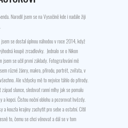
Benda. Narodil jsem se na Vysočině kde i nadále žiji
.
 jsem se dostal úplnou náhodou v roce 2014, když
výhodná koupě zrcadlovky. Jednalo se o Nikon
 jsem se učil první základy. Fotografování mě
jsem různé žánry, makro, přírodu, portrét, zvířata, v
všechno. Ale vždycky mě to nejvíce táhlo do přírody.
t západ slunce, sledovat ranní mlhy jak se pomalu
sy a kopci. Čistou noční oblohu a pozorovat hvězdy.
 a kouzla krajiny zachytit pro sebe a ostatní. Cítil
řesně to, čemu se chci věnovat a dál se v tom