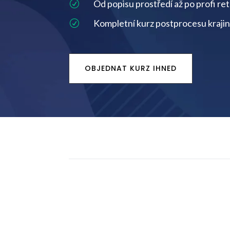
Od popisu prostředí až po profi re
R
Kompletní kurz postprocesu krajin
R
OBJEDNAT KURZ IHNED