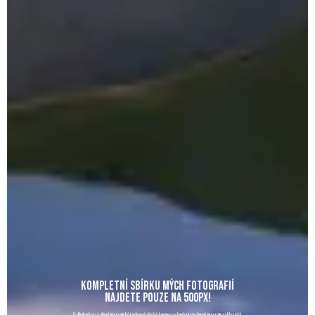
KOMPLETNÍ SBÍRKU MÝCH FOTOGRAFIÍ
NAJDETE POUZE NA 500PX!
Vzhledem k rozsahu mé fotografické tvorby není v lidských možnostech umístit všechny mé fotografie na klasické