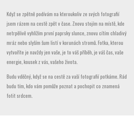
Když se zpětně podívám na kteroukoliv ze svých fotografií
jsem rázem na cestě zpět v čase. Znovu stojím na místě, kde
netrpělivě vyhlížím první paprsky slunce, znovu cítím chladivý
mráz nebo slyším šum listí v korunách stromů. Fotka, kterou
vytvoříte je navždy jen vaše, je to váš příběh, je váš čas, vaše
energie, kousek z vás, vašeho života.
Budu vděčný, když se na cestě za vaší fotografií potkáme. Rád
budu tím, kdo vám pomůže poznat a pochopit co znamená
fotit srdcem.