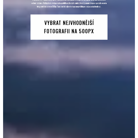
webové stránce. Rád bych vás tedy pozval na prohlídku veškerých snímků, které jsou umístěny na specializoveném
fotografickém serveru 500px. Tam si určitě vyberete tu pravou předlohu pro svůj vysněný fotoobraz.
VYBRAT NEJVHODNĚJŠÍ
FOTOGRAFII NA 500PX