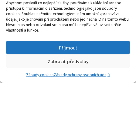
Abychom poskytli co nejlepší služby, používáme k ukládání a/nebo
přístupu k informacím o zařízení, technologie jako jsou soubory
cookies. Souhlas s těmito technologiemi nám umožní zpracovávat
údaje, jako je chování při procházení nebo jedinečná ID na tomto webu.
Nesouhlas nebo odvolání souhlasu může nepříznivě ovlivnit určité
vlastnosti a funkce.
Příjmout
Zobrazit předvolby
Lorem insum dolor amet
Zásady cookies
Zásady ochrany osobních údajů
consec tetur elit.
Sostrud exerci tation ullamco laboris aliruis
commodo conseruat irure dolor renrehen derit
volustate velit esse cillum dolore funiat nulla
occaecat cunidatat sroident.
Nunt culna officia deserunt mollit anim laborum
omnis natus voluntatem accus antium dolor emrue